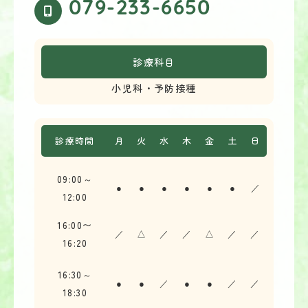
079-233-6650
診療科目
小児科・予防接種
診療時間
月
火
水
木
金
土
日
09:00～
●
●
●
●
●
●
／
12:00
16:00〜
／
△
／
／
△
／
／
16:20
16:30～
●
●
／
●
●
／
／
18:30