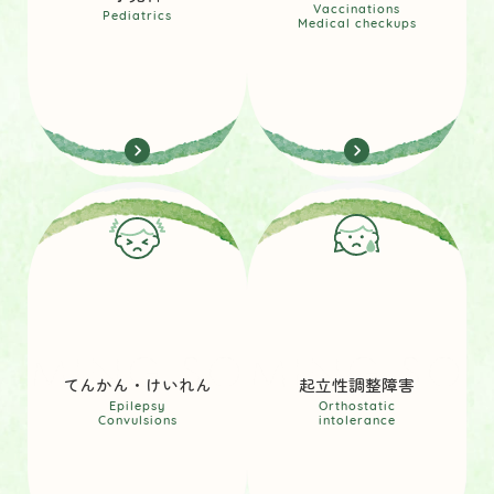
Vaccinations
Pediatrics
Medical checkups
てんかん・けいれん
起立性調整障害
Epilepsy
Orthostatic
Convulsions
intolerance