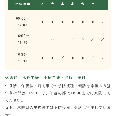
診療時間
月
火
水
木
金
土
日
09:00～
●
●
●
●
●
●
／
12:00
16:00〜
／
△
／
／
△
／
／
16:20
16:30～
●
●
／
●
●
／
／
18:30
休診日：水曜午後・土曜午後・日曜・祝日
午前診、午後診の時間帯での予防接種・健診を希望の方は
午前の部は11:30まで、午後の部は18:00までに来院して
ください。
なお、木曜日の午後診では予防接種・健診は実施していま
せん。