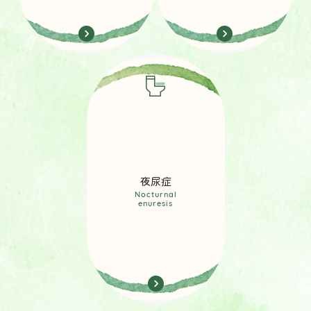
夜尿症
Nocturnal
enuresis